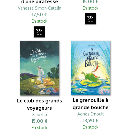
d'une piratesse
15,00 €
Vanessa Simon-Catelin
En stock
17,50 €
add_shopping_cart
En stock
add_shopping_cart
La grenouille à
Le club des grands
grande bouche
voyageurs
Agnès Ernoult
Xiaozhu
13,90 €
15,00 €
En stock
En stock