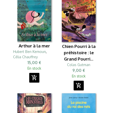
Arthur à la mer
Chien Pourri à la
Hubert Ben Kemoun
,
préhistoire : le
Célia Chauffrey
Grand Pourri...
15,00 €
Colas Gutman
En stock
9,00 €
En stock
add_shopping_cart
add_shopping_cart