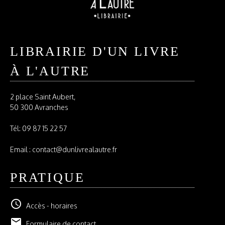
LIBRAIRIE D'UN LIVRE
À L'AUTRE
2 place Saint Aubert,
50 300 Avranches
Tél:
09 87 15 22 57
Email : contact@dunlivrealautre.fr
PRATIQUE
schedule
Accès - horaires
email
Formulaire de contact