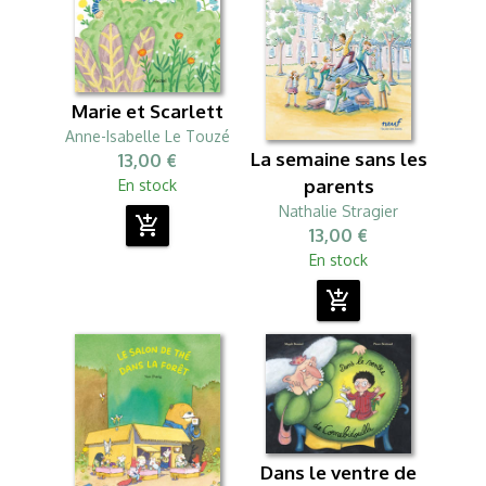
Marie et Scarlett
Anne-Isabelle Le Touzé
La semaine sans les
13,00 €
parents
En stock
Nathalie Stragier
add_shopping_cart
13,00 €
En stock
add_shopping_cart
Dans le ventre de