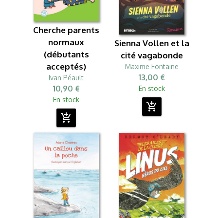
Cherche parents
normaux
Sienna Vollen et la
(débutants
cité vagabonde
acceptés)
Maxime Fontaine
13,00 €
Ivan Péault
10,90 €
En stock
En stock
add_shopping_cart
add_shopping_cart