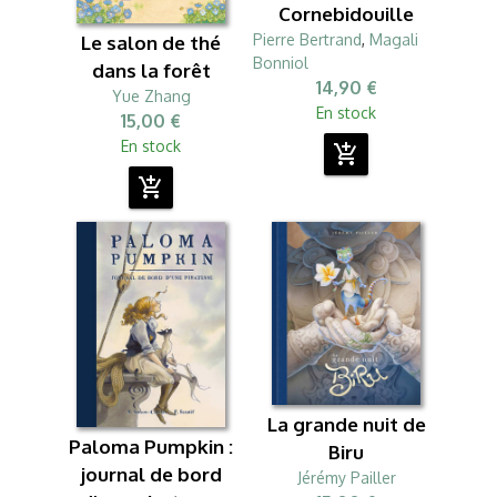
Cornebidouille
Pierre Bertrand
,
Magali
Le salon de thé
Bonniol
dans la forêt
14,90 €
Yue Zhang
En stock
15,00 €
En stock
add_shopping_cart
add_shopping_cart
La grande nuit de
Paloma Pumpkin :
Biru
journal de bord
Jérémy Pailler