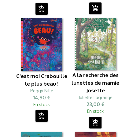
add_shopping_cart
add_shopping_cart
A la recherche des
C'est moi Crabouille
lunettes de mamie
le plus beau !
Josette
Peggy Nille
14,90 €
Juliette Lagrange
23,00 €
En stock
En stock
add_shopping_cart
add_shopping_cart