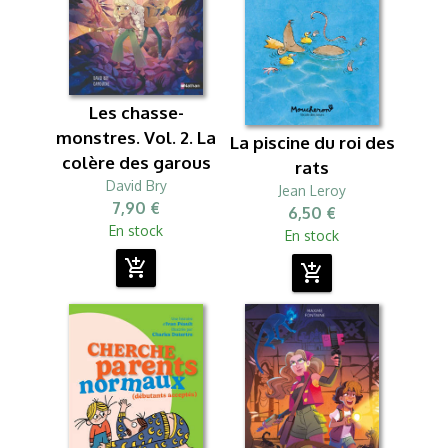
Les chasse-
monstres. Vol. 2. La
La piscine du roi des
colère des garous
rats
David Bry
Jean Leroy
7,90 €
6,50 €
En stock
En stock
add_shopping_cart
add_shopping_cart