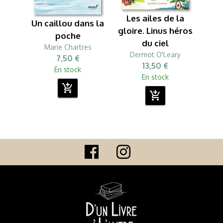
Les ailes de la
Un caillou dans la
gloire. Linus héros
poche
du ciel
Marie Chartres
Dermot O'Leary
7,50 €
13,50 €
En stock
En stock
add_shopping_cart
add_shopping_cart