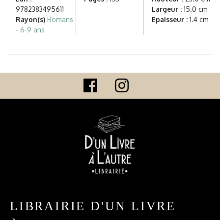
9782383495611
Largeur :
15.0 cm
Rayon(s)
Romans
Epaisseur :
1.4 cm
- 6-9 ans
LIBRAIRIE D'UN LIVRE