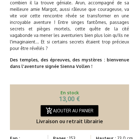
combien il la trouve géniale. Arun, accompagné de sa
meilleure amie Margot, aussi râleuse que courageuse, va
vite voir cette rencontre rêvée se transformer en une
incroyable aventure ! Entre singes fantômes, passages
secrets et pièges mortels, cette quête de la cité
vagabonde va mener les aventuriers bien plus loin qu'ils ne
l'imaginaient... Et si certains secrets étaient trop précieux
pour être révélés ?
Des temples, des épreuves, des mystères : bienvenue
dans l'aventure signée Sienna Vollen !
En stock
13,00 €
add_shopping_cart
AJOUTER AU PANIER
Livraison ou retrait librairie
Ean :
Pages :
153
Hauteur :
23.0 cm