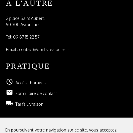
À L'AUTRE
2 place Saint Aubert,
50 300 Avranches
Tél:
09 87 15 22 57
Email : contact@dunlivrealautre.fr
PRATIQUE
schedule
Accès - horaires
email
Formulaire de contact
local_shipping
Tarifs Livraison
NEWSLETTER
En poursuivant votre navigation sur ce site, vous acceptez