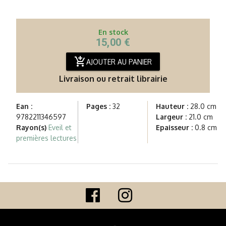
En stock
15,00 €
add_shopping_cart
AJOUTER AU PANIER
Livraison ou retrait librairie
Ean :
Pages :
32
Hauteur :
28.0 cm
9782211346597
Largeur :
21.0 cm
Rayon(s)
Eveil et
Epaisseur :
0.8 cm
premières lectures