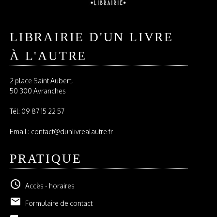
LIBRAIRIE D'UN LIVRE
À L'AUTRE
2 place Saint Aubert,
50 300 Avranches
Tél:
09 87 15 22 57
Email : contact@dunlivrealautre.fr
PRATIQUE
schedule
Accès - horaires
email
Formulaire de contact