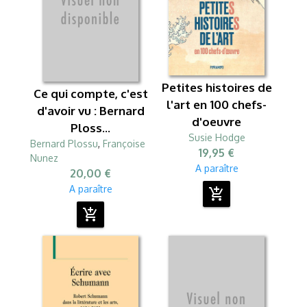
Petites histoires de
Ce qui compte, c'est
l'art en 100 chefs-
d'avoir vu : Bernard
d'oeuvre
Ploss...
Susie Hodge
Bernard Plossu
,
Françoise
19,95 €
Nunez
A paraître
20,00 €
A paraître
add_shopping_cart
add_shopping_cart