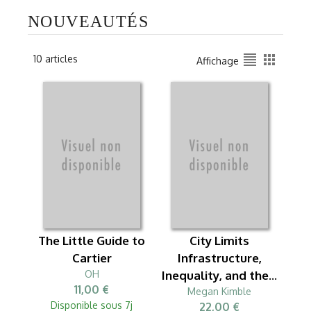
NOUVEAUTÉS
format_align_justify
apps
10 articles
Affichage
The Little Guide to
City Limits
Cartier
Infrastructure,
OH
Inequality, and the...
11,00 €
Megan Kimble
Disponible sous 7j
22,00 €