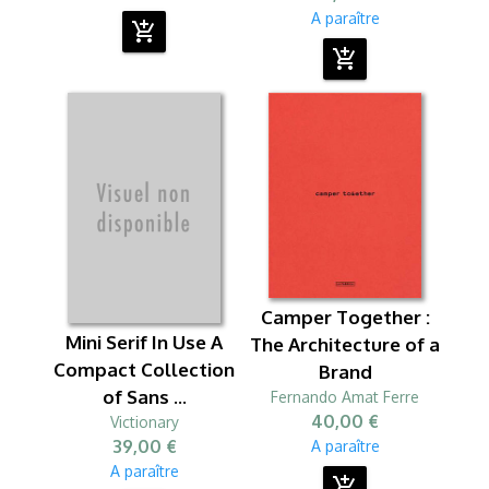
A paraître
add_shopping_cart
add_shopping_cart
Camper Together :
Mini Serif In Use A
The Architecture of a
Compact Collection
Brand
of Sans ...
Fernando Amat Ferre
40,00 €
Victionary
39,00 €
A paraître
A paraître
add_shopping_cart