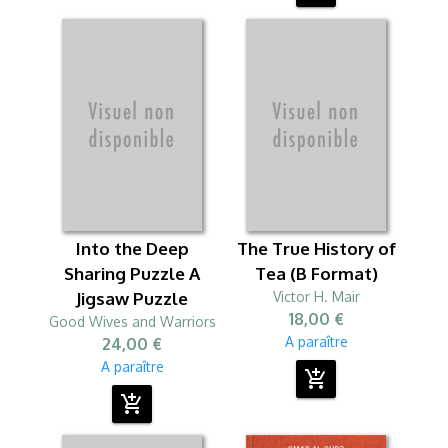
Into the Deep
The True History of
Sharing Puzzle A
Tea (B Format)
Jigsaw Puzzle
Victor H. Mair
18,00 €
Good Wives and Warriors
A paraître
24,00 €
A paraître
add_shopping_cart
add_shopping_cart