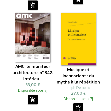
add_shopping_cart
AMC, le moniteur
Musique et
architecture, n° 342.
inconscient : du
Intérieu...
mythe à la répétition
33,00 €
Joseph Delaplace
Disponible sous 7j
29,00 €
add_shopping_cart
Disponible sous 7j
add_shopping_cart