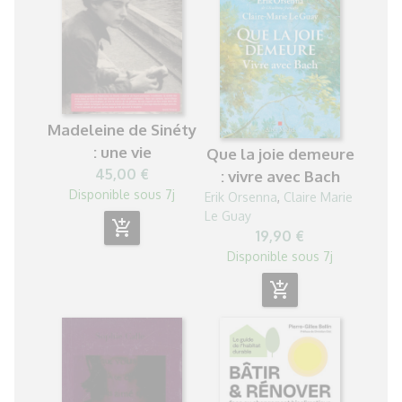
Madeleine de Sinéty
: une vie
Que la joie demeure
45,00 €
: vivre avec Bach
Disponible sous 7j
Erik Orsenna
,
Claire Marie
Le Guay
add_shopping_cart
19,90 €
Disponible sous 7j
add_shopping_cart