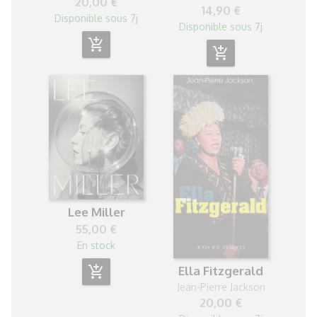
20,00 €
14,90 €
Disponible sous 7j
Disponible sous 7j
add_shopping_cart
add_shopping_cart
Lee Miller
55,00 €
En stock
add_shopping_cart
Ella Fitzgerald
Jean-Pierre Jackson
20,00 €