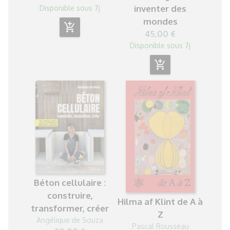
inventer des
Disponible sous 7j
mondes
add_shopping_cart
45,00 €
Disponible sous 7j
add_shopping_cart
Béton cellulaire :
construire,
Hilma af Klint de A à
transformer, créer
Z
Angélique de Souza
Pascal Rousseau