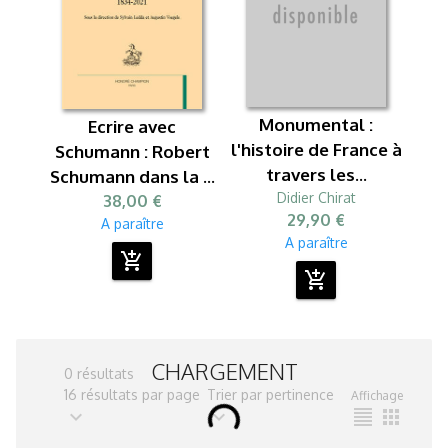
Monumental :
Ecrire avec
l'histoire de France à
Schumann : Robert
travers les...
Schumann dans la ...
Didier Chirat
38,00 €
29,90 €
A paraître
A paraître
add_shopping_cart
add_shopping_cart
CHARGEMENT
0 résultats
16 résultats par page
Trier par pertinence
Affichage
expand_more
expand_more
format_align_justify
apps