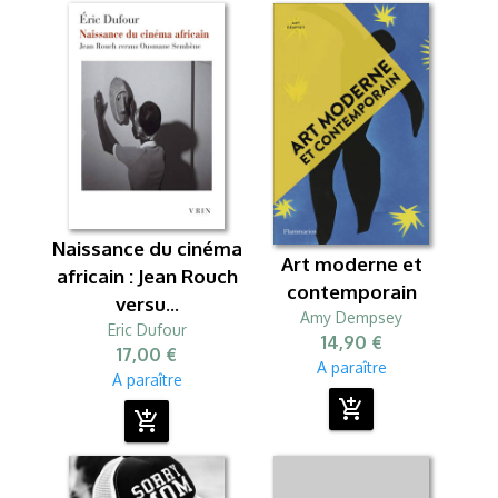
Naissance du cinéma
Art moderne et
africain : Jean Rouch
contemporain
versu...
Amy Dempsey
Eric Dufour
14,90 €
17,00 €
A paraître
A paraître
add_shopping_cart
add_shopping_cart