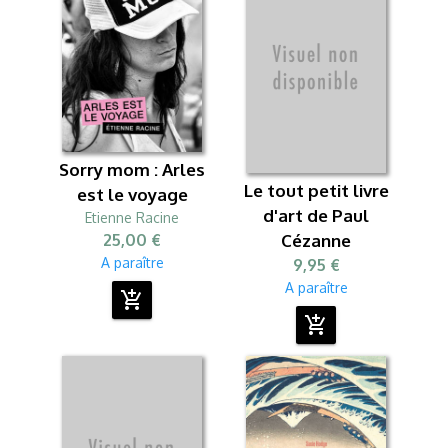
Sorry mom : Arles
Le tout petit livre
est le voyage
d'art de Paul
Etienne Racine
25,00 €
Cézanne
A paraître
9,95 €
A paraître
add_shopping_cart
add_shopping_cart