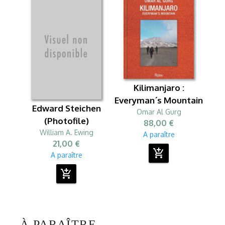
Kilimanjaro :
Everyman´s Mountain
Edward Steichen
Omar Al Gurg
(Photofile)
88,00 €
William A. Ewing
A paraître
21,00 €
add_shopping_cart
A paraître
add_shopping_cart
À PARAÎTRE