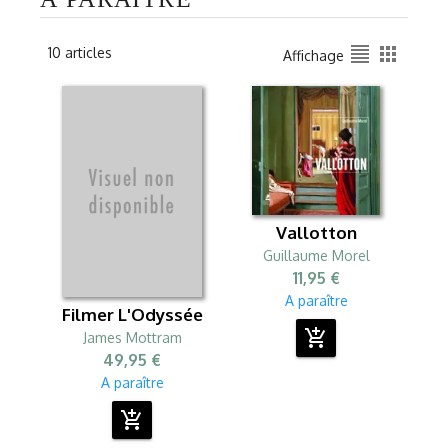
format_align_justify
apps
10 articles
Affichage
Vallotton
Guillaume Morel
11,95 €
A paraître
Filmer L'Odyssée
add_shopping_cart
James Mottram
49,95 €
A paraître
add_shopping_cart