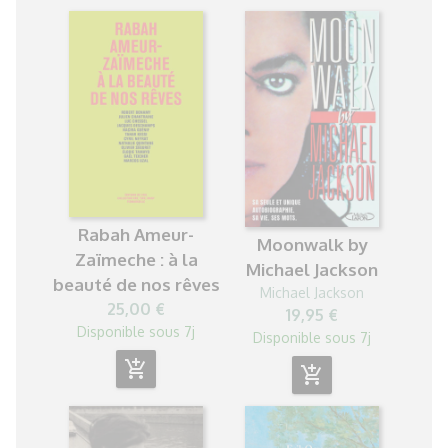
Rabah Ameur-
Moonwalk by
Zaïmeche : à la
Michael Jackson
beauté de nos rêves
Michael Jackson
25,00 €
19,95 €
Disponible sous 7j
Disponible sous 7j
add_shopping_cart
add_shopping_cart