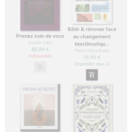
Bâtir & rénover face
Prenez soin de vous
au changement
Sophie Calle
bioclimatiqu...
85,00 €
Pierre-Gilles Bellin
Indisponible
29,90 €
Disponible sous 7j
add_shopping_cart
add_shopping_cart