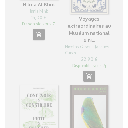
Hilma Af Klint
Janis Mink
15,00 €
Voyages
Disponible sous 7j
extraordinaires au
Muséum national
add_shopping_cart
d'hi...
Nicolas Gilsoul
,
Jacques
Cuisin
22,90 €
Disponible sous 7j
add_shopping_cart