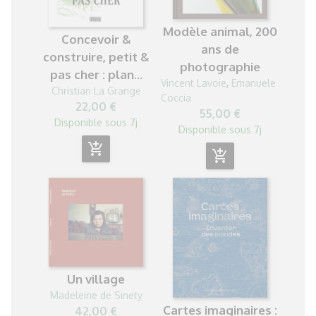
Modèle animal, 200
Concevoir &
ans de
construire, petit &
photographie
pas cher : plan...
Vincent Lavoie
,
Emanuele
Christian La Grange
Coccia
22,00 €
55,00 €
Disponible sous 7j
Disponible sous 7j
add_shopping_cart
add_shopping_cart
Un village
Madeleine de Sinety
Cartes imaginaires :
42,00 €