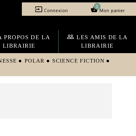
0
input
shopping_basket
Connexion
Mon panier
people_outline
A PROPOS DE LA
LES AMIS DE LA
LIBRAIRIE
LIBRAIRIE
NESSE
POLAR
SCIENCE FICTION
circle
circle
circle