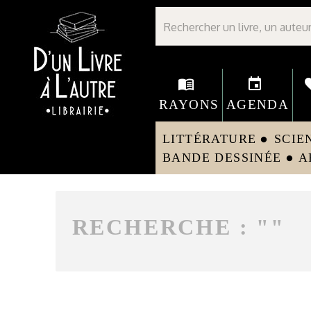
Librairie D'un livre à l'autre - Avranches
menu_book
event
fav
RAYONS
AGENDA
LITTÉRATURE
SCIE
circle
BANDE DESSINÉE
A
circle
RECHERCHE : "
"