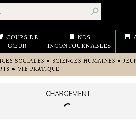
search
orite
bookmark
store
COUPS DE
NOS
CŒUR
INCONTOURNABLES
NCES SOCIALES
SCIENCES HUMAINES
JEU
circle
circle
RTS
VIE PRATIQUE
circle
CHARGEMENT