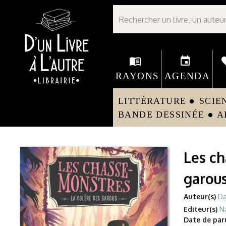
Librairie D'un livre à l'autre - Avranches
menu_book
event
fav
RAYONS
AGENDA
LITTÉRATURE
SCIE
circle
BANDE DESSINÉE
A
circle
Les ch
garou
Auteur(s)
Da
Editeur(s)
N
Date de paru