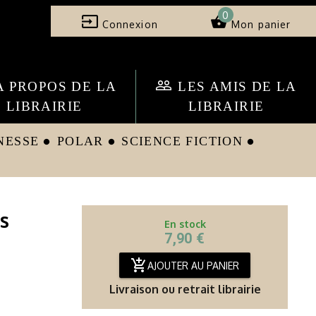
0
input
shopping_basket
Connexion
Mon panier
people_outline
A PROPOS DE LA
LES AMIS DE LA
LIBRAIRIE
LIBRAIRIE
NESSE
POLAR
SCIENCE FICTION
circle
circle
circle
es
En stock
7,90 €
add_shopping_cart
AJOUTER AU PANIER
Livraison ou retrait librairie