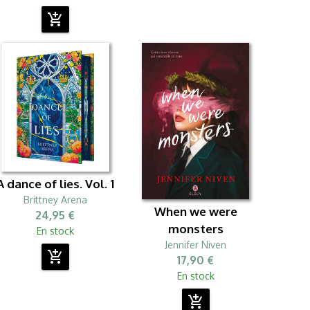
add_shopping_cart
A dance of lies. Vol. 1
Brittney Arena
When we were
24,95 €
monsters
En stock
Jennifer Niven
add_shopping_cart
17,90 €
En stock
add_shopping_cart