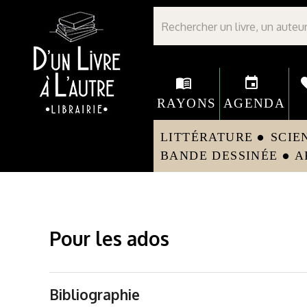
Librairie D'un livre à l'autre - Avranches
menu_book
event
fav
RAYONS
AGENDA
LITTÉRATURE
SCIE
circle
BANDE DESSINÉE
A
circle
Pour les ados
Bibliographie