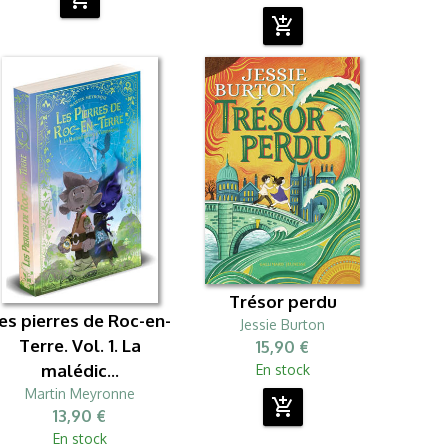
add_shopping_cart
Trésor perdu
es pierres de Roc-en-
Jessie Burton
Terre. Vol. 1. La
15,90 €
malédic...
En stock
Martin Meyronne
add_shopping_cart
13,90 €
En stock