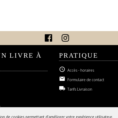
UN LIVRE À
PRATIQUE
schedule
Accès - horaires
email
Formulaire de contact
local_shipping
Tarifs Livraison
r
tion de cookies permettant d'améliorer votre expérience utilisateur.