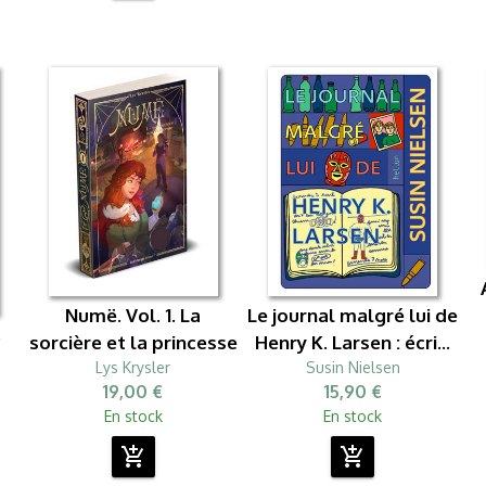
Numë. Vol. 1. La
Le journal malgré lui de
.
sorcière et la princesse
Henry K. Larsen : écri...
Lys Krysler
Susin Nielsen
19,00 €
15,90 €
En stock
En stock
add_shopping_cart
add_shopping_cart