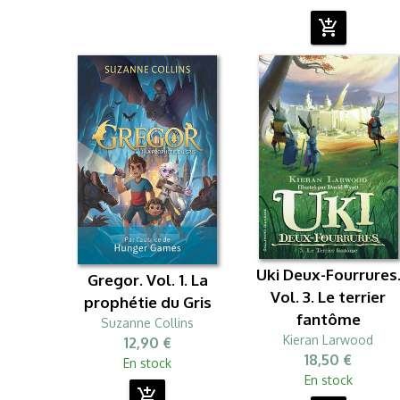
add_shopping_cart
Uki Deux-Fourrures
Gregor. Vol. 1. La
Vol. 3. Le terrier
prophétie du Gris
fantôme
Suzanne Collins
Kieran Larwood
12,90 €
18,50 €
En stock
En stock
add_shopping_cart