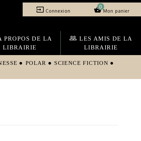
0
input
shopping_basket
Connexion
Mon panier
people_outline
A PROPOS DE LA
LES AMIS DE LA
LIBRAIRIE
LIBRAIRIE
NESSE
POLAR
SCIENCE FICTION
circle
circle
circle