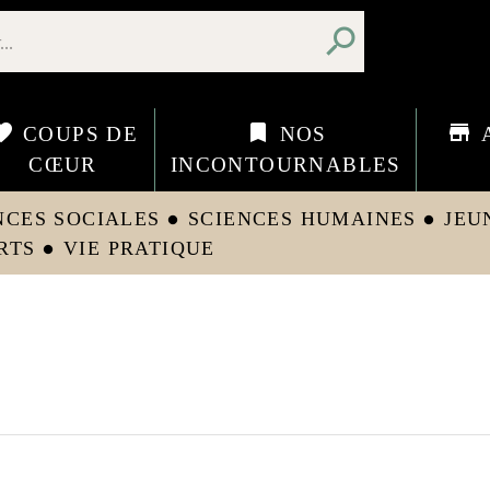
search
orite
bookmark
store
COUPS DE
NOS
CŒUR
INCONTOURNABLES
NCES SOCIALES
SCIENCES HUMAINES
JEU
circle
circle
RTS
VIE PRATIQUE
circle