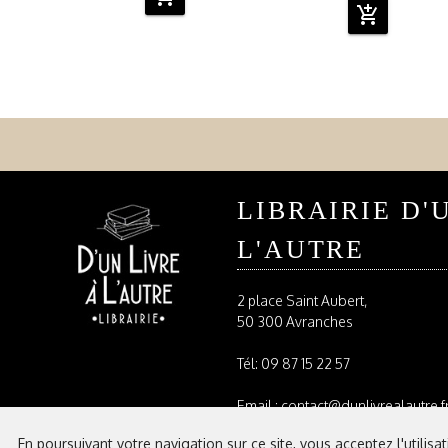
add_shopping_cart
LIBRAIRIE D'
L'AUTRE
2 place Saint Aubert,
50 300 Avranches
Tél:
09 87 15 22 57
Email : contact@dunlivrealautre.f
En poursuivant votre navigation sur ce site, vous acceptez l'utilisa