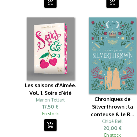
add_shopping_cart
add_shopping_cart
Les saisons d'Aimée.
Vol. 1. Soirs d'été
Chroniques de
Manon Tettart
Silverthrown : la
17,50 €
En stock
conteuse & le R...
Chloé Bell
add_shopping_cart
20,00 €
En stock