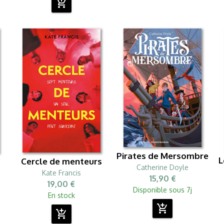
add_shopping_cart
Pirates de Mersombre
L
Cercle de menteurs
Catherine Doyle
Kate Francis
15,90 €
19,00 €
Disponible sous 7j
En stock
add_shopping_cart
add_shopping_cart