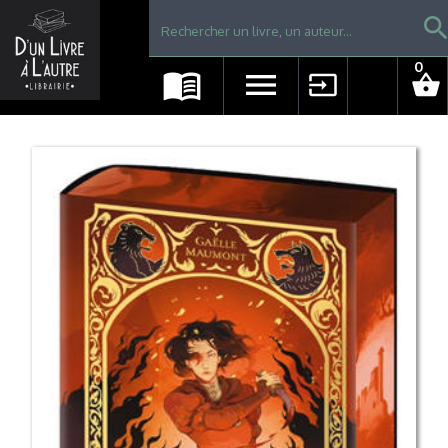
Librairie D'un livre à l'autre - Avranches
searc
0
menu_book
menu
input
shopping_basket