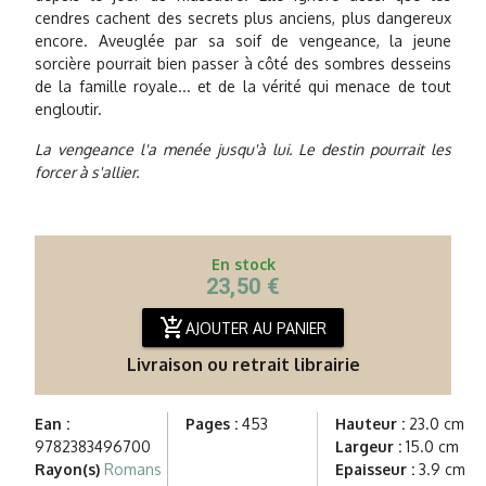
cendres cachent des secrets plus anciens, plus dangereux
encore. Aveuglée par sa soif de vengeance, la jeune
sorcière pourrait bien passer à côté des sombres desseins
de la famille royale... et de la vérité qui menace de tout
engloutir.
La vengeance l'a menée jusqu'à lui. Le destin pourrait les
forcer à s'allier.
En stock
23,50 €
add_shopping_cart
AJOUTER AU PANIER
Livraison ou retrait librairie
Ean :
Pages :
453
Hauteur :
23.0 cm
9782383496700
Largeur :
15.0 cm
Rayon(s)
Romans
Epaisseur :
3.9 cm