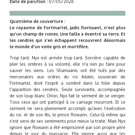
Date de parution :
07/05/2026
Quatrième de couverture :
Le royaume de Fortmartel, jadis florissant, n'est plus
qu'un champ de ruines. Une faille a éventré sa terre. Et
les cendres qui s'en échappent recouvrent désormais
le monde d'un voile gris et mortifère.
Trop tard. Nyx est arrivée trop tard. Sorcière capable de
plier les ombres à sa volonté, elle n'a rien pu faire pour
sauver les siens. Les Shamaanis ont été tués par des
mercenaires aux ordres du roi Adalin, souverain de
Fortmartel, dont l'esprit a sombré dans la folie depuis
l'apparition des cendres. Seule survivante, accompagnée
de son loup blanc Orion, Nyx fait le serment de se venger.
Tous ceux qui ont participé à ce carnage mourront. Et ce
serment ne sera pleinement accompli qu'avec l'exécution
du roi. et de son fils, le prince Rowann. Celui-là même qui
s'est servi de ses sentiments pour mieux la trahir. Mais Nyx
ignore que Rowann a été emprisonné par son propre père
depuis le jour du massacre. Elle ignore aussi que les