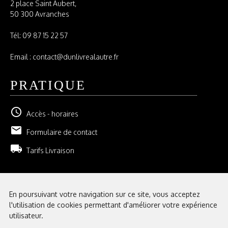
2 place Saint Aubert,
50 300 Avranches
Tél:
09 87 15 22 57
Email : contact@dunlivrealautre.fr
PRATIQUE
schedule
Accès - horaires
email
Formulaire de contact
local_shipping
Tarifs Livraison
NEWSLETTER
En poursuivant votre navigation sur ce site, vous acceptez
l'utilisation de cookies permettant d'améliorer votre expérience
GESTION DE VOS ABONNEMENTS
utilisateur.