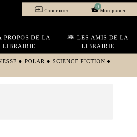
0
input
shopping_basket
Connexion
Mon panier
people_outline
A PROPOS DE LA
LES AMIS DE LA
LIBRAIRIE
LIBRAIRIE
NESSE
POLAR
SCIENCE FICTION
circle
circle
circle