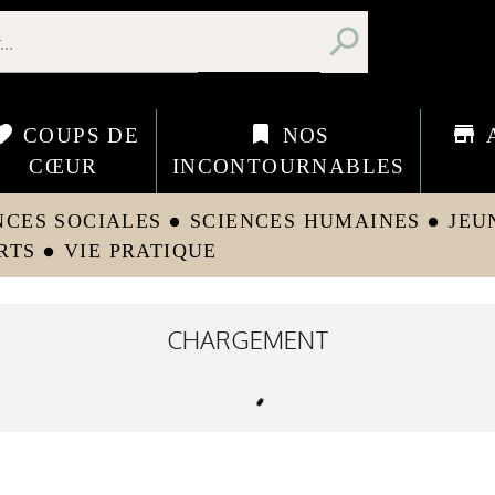
search
orite
bookmark
store
COUPS DE
NOS
CŒUR
INCONTOURNABLES
NCES SOCIALES
SCIENCES HUMAINES
JEU
circle
circle
RTS
VIE PRATIQUE
circle
CHARGEMENT