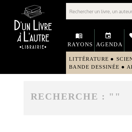
Librairie D'un livre à l'autre - Avranches
menu_book
event
fav
RAYONS
AGENDA
LITTÉRATURE
SCIE
circle
BANDE DESSINÉE
A
circle
RECHERCHE : "
"