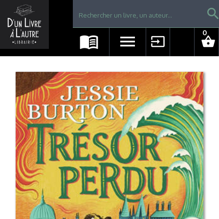
Librairie D'un livre à l'autre - Avranches
searc
0
menu_book
menu
input
shopping_basket