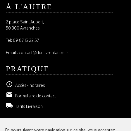
À L'AUTRE
2 place Saint Aubert,
50 300 Avranches
Tél:
09 87 15 22 57
Email : contact@dunlivrealautre.fr
PRATIQUE
schedule
Accès - horaires
email
Formulaire de contact
local_shipping
Tarifs Livraison
NEWSLETTER
En poursuivant votre navigation sur ce site, vous acceptez