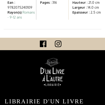
Ean :
Pages :
316
Hauteur :
21.0 cm
9782075240109
Largeur :
14.0 cm
Rayon(s)
Romans
Epaisseur :
2.5 cm
- 9-12 ans
LIBRAIRIE D'UN LIVRE