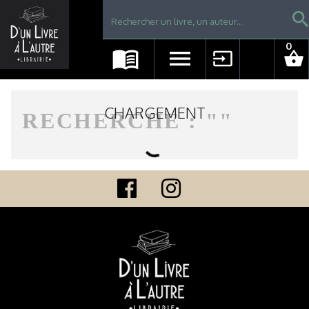
Librairie D'un livre à l'autre - Avranches
searc
0
menu_book
menu
input
shopping_basket
CHARGEMENT
RECHERCHE : "
"