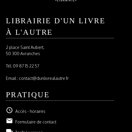
LIBRAIRIE D'UN LIVRE
À L'AUTRE
2 place Saint Aubert,
50 300 Avranches
Tél:
09 87 15 22 57
Email : contact@dunlivrealautre.fr
PRATIQUE
schedule
Accès - horaires
email
Formulaire de contact
local_shipping