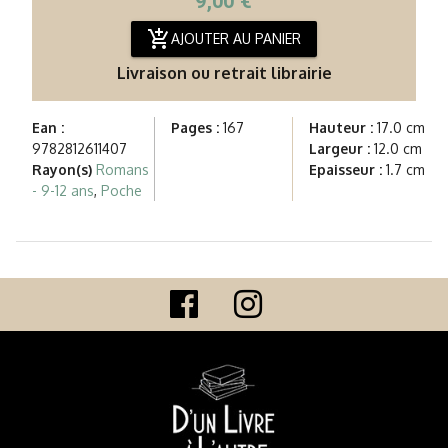
9,00 €
add_shopping_cart
AJOUTER AU PANIER
Livraison ou retrait librairie
Ean :
Pages :
167
Hauteur :
17.0 cm
9782812611407
Largeur :
12.0 cm
Rayon(s)
Romans
Epaisseur :
1.7 cm
- 9-12 ans
,
Poche