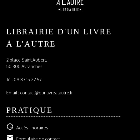
LIBRAIRIE D'UN LIVRE
À L'AUTRE
2 place Saint Aubert,
50 300 Avranches
Tél:
09 87 15 22 57
Email : contact@dunlivrealautre.fr
PRATIQUE
schedule
Accès - horaires
email
Formulaire de contact