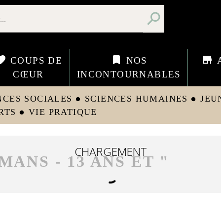
search
orite
bookmark
store
COUPS DE
NOS
CŒUR
INCONTOURNABLES
NCES SOCIALES
SCIENCES HUMAINES
JEU
circle
circle
RTS
VIE PRATIQUE
circle
CHARGEMENT
MANS - 13 ANS ET
"