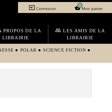
0
input
shopping_basket
Connexion
Mon panier
people_outline
A PROPOS DE LA
LES AMIS DE LA
LIBRAIRIE
LIBRAIRIE
NESSE
POLAR
SCIENCE FICTION
circle
circle
circle