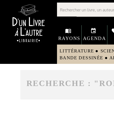
Librairie D'un livre à l'autre - Avranches
menu_book
event
fav
RAYONS
AGENDA
LITTÉRATURE
SCIE
circle
BANDE DESSINÉE
A
circle
RECHERCHE : "
RO