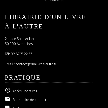
LIBRAIRIE D'UN LIVRE
À L'AUTRE
2 place Saint Aubert,
50 300 Avranches
Tél:
09 87 15 22 57
Email : contact@dunlivrealautre.fr
PRATIQUE
schedule
Accès - horaires
email
Formulaire de contact
local_shipping