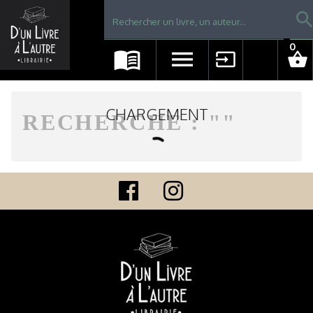
Librairie D'un livre à l'autre - Avranches
searc
0
menu_book
menu
input
shopping_basket
CHARGEMENT
RECHERCHE : "
"