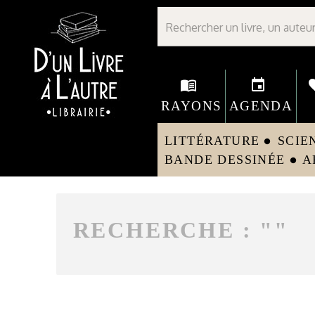
Librairie D'un livre à l'autre - Avranches
menu_book
event
fav
RAYONS
AGENDA
LITTÉRATURE
SCIE
circle
BANDE DESSINÉE
A
circle
RECHERCHE : "
"