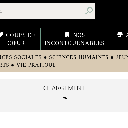
search
orite
bookmark
store
COUPS DE
NOS
CŒUR
INCONTOURNABLES
NCES SOCIALES
SCIENCES HUMAINES
JEU
circle
circle
RTS
VIE PRATIQUE
circle
CHARGEMENT