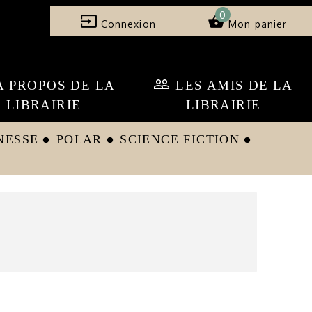
0
input
shopping_basket
Connexion
Mon panier
people_outline
A PROPOS DE LA
LES AMIS DE LA
LIBRAIRIE
LIBRAIRIE
NESSE
POLAR
SCIENCE FICTION
circle
circle
circle