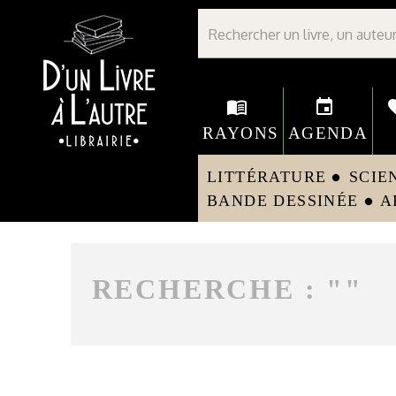
Librairie D'un livre à l'autre - Avranches
menu_book
event
fav
RAYONS
AGENDA
LITTÉRATURE
SCIE
circle
BANDE DESSINÉE
A
circle
RECHERCHE : "
"