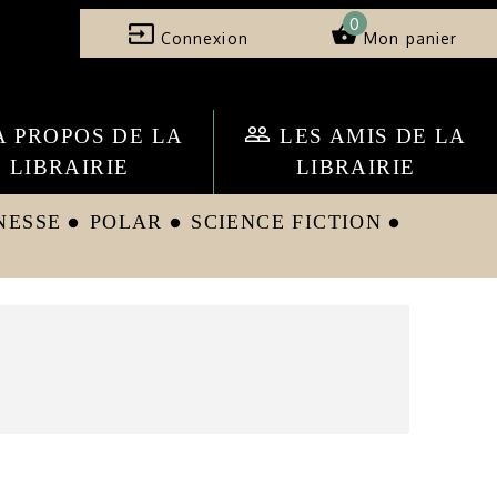
0
input
shopping_basket
Connexion
Mon panier
people_outline
A PROPOS DE LA
LES AMIS DE LA
LIBRAIRIE
LIBRAIRIE
NESSE
POLAR
SCIENCE FICTION
circle
circle
circle