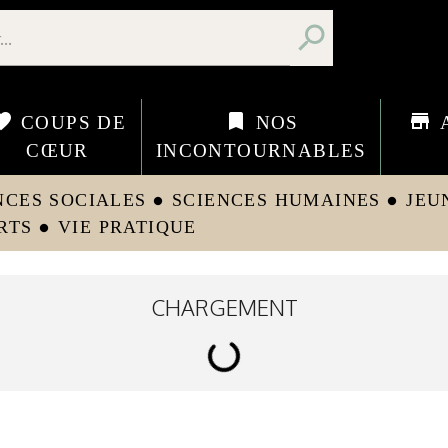
search
orite
bookmark
store
COUPS DE
NOS
CŒUR
INCONTOURNABLES
NCES SOCIALES
SCIENCES HUMAINES
JEU
circle
circle
RTS
VIE PRATIQUE
circle
CHARGEMENT