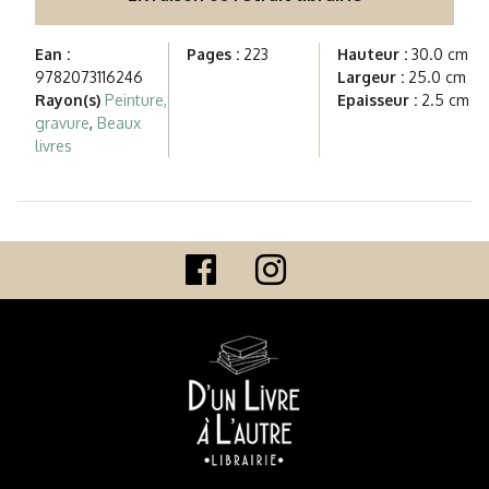
Ean :
Pages :
223
Hauteur :
30.0 cm
9782073116246
Largeur :
25.0 cm
Rayon(s)
Peinture,
Epaisseur :
2.5 cm
gravure
,
Beaux
livres