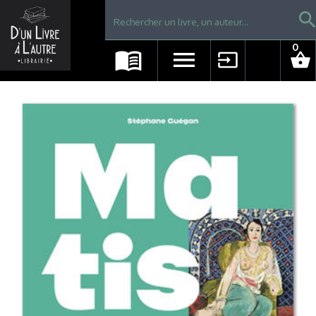
Librairie D'un livre à l'autre - Avranches
searc
0
menu_book
menu
input
shopping_basket