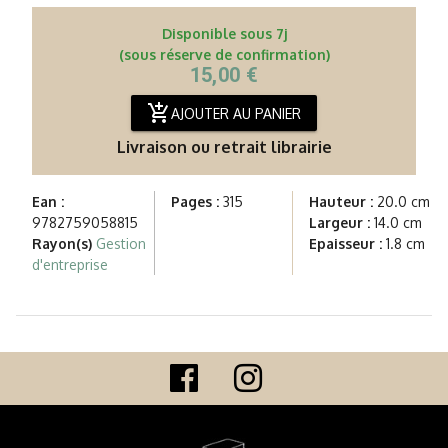
Disponible sous 7j
(sous réserve de confirmation)
15,00 €
add_shopping_cart
AJOUTER AU PANIER
Livraison ou retrait librairie
Ean :
Pages :
315
Hauteur :
20.0 cm
9782759058815
Largeur :
14.0 cm
Rayon(s)
Gestion
Epaisseur :
1.8 cm
d'entreprise