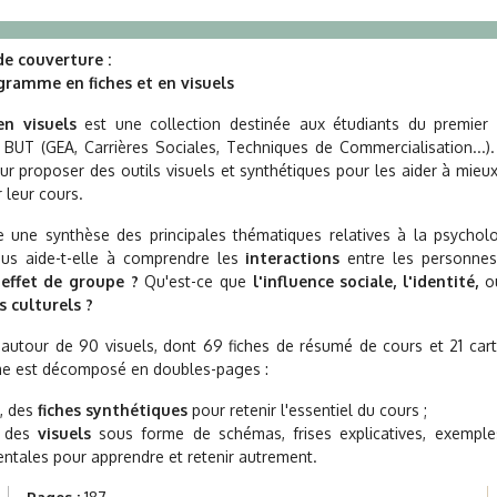
e couverture :
gramme en fiches et en visuels
en visuels
est une collection destinée aux étudiants du premier 
 BUT (GEA, Carrières Sociales, Techniques de Commercialisation...).
eur proposer des outils visuels et synthétiques pour les aider à mie
 leur cours.
re une synthèse des principales thématiques relatives à la psycholo
s aide-t-elle à comprendre les
interactions
entre les personn
'effet de groupe ?
Qu'est-ce que
l'influence sociale, l'identité,
o
culturels ?
e autour de 90 visuels, dont 69 fiches de résumé de cours et 21 car
e est décomposé en doubles-pages :
, des
fiches synthétiques
pour retenir l'essentiel du cours ;
, des
visuels
sous forme de schémas, frises explicatives, exemples
ntales pour apprendre et retenir autrement.