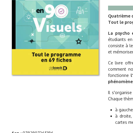
Quatrième d
Tout le pro
La psycho 
étudiants en
consiste à l
et mémoriser
Ce livre off
comment nou
fonctionne
l
phénomènes 
Il s'organis
Chaque thèm
à gauche
à droite
cartes me