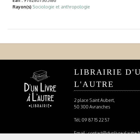
Ean :
9782807365186
Rayon(s)
Sociologie et anthropologie
LIBRAIRIE D'
L'AUTRE
2 place Saint Aubert,
50 300 Avranches
Tél:
09 87 15 22 57
Email : contact@dunlivrealautre.f