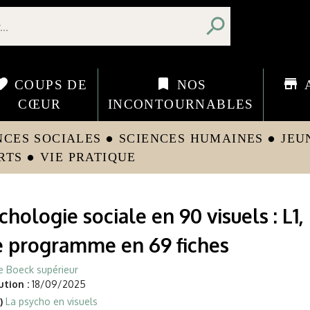
search
orite
bookmark
store
COUPS DE
NOS
CŒUR
INCONTOURNABLES
NCES SOCIALES
SCIENCES HUMAINES
JEU
circle
circle
RTS
VIE PRATIQUE
circle
chologie sociale en 90 visuels : L1, 
e programme en 69 fiches
e Boeck supérieur
tion :
18/09/2025
)
La psycho en visuels