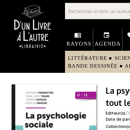
Librairie D'un livre à l'autre - Avranches
menu_book
event
fav
RAYONS
AGENDA
LITTÉRATURE
SCIE
circle
BANDE DESSINÉE
A
circle
La psy
tout l
Editeur(s)
D
Date de paru
Collection(s