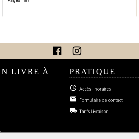
Pages :
187
UN LIVRE À
PRATIQUE
schedule
Accès - horaires
email
Formulaire de contact
local_shipping
Tarifs Livraison
r