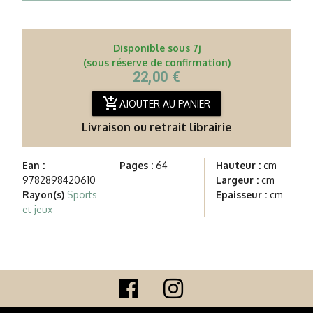
Disponible sous 7j
(sous réserve de confirmation)
22,00 €
add_shopping_cart
AJOUTER AU PANIER
Livraison ou retrait librairie
Ean :
Pages :
64
Hauteur :
cm
9782898420610
Largeur :
cm
Rayon(s)
Sports
Epaisseur :
cm
et jeux