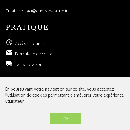
Email : contact@dunlivrealautre.fr
PRATIQUE
schedule
Accès - horaires
email
Formulaire de contact
local_shipping
Tarifs Livraison
NEWSLETTER
En poursuivant votre navigation sur ce site, vous acceptez
l'utilisation de cookies permettant d'améliorer votre expérience
GESTION DE VOS ABONNEMENTS
utilisateur.
Mentions légales
|
Conditions générales de vente
| Librairie D'un livre à
l'autre © 2026 - Site créé par
eNovAlp
OK