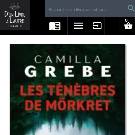
Librairie D'un livre à l'autre - Avranches
searc
0
menu_book
menu
input
shopping_basket