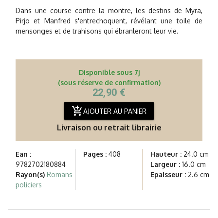
Dans une course contre la montre, les destins de Myra,
Pirjo et Manfred s'entrechoquent, révélant une toile de
mensonges et de trahisons qui ébranleront leur vie.
Disponible sous 7j
(sous réserve de confirmation)
22,90 €
add_shopping_cart
AJOUTER AU PANIER
Livraison ou retrait librairie
Ean :
Pages :
408
Hauteur :
24.0 cm
9782702180884
Largeur :
16.0 cm
Rayon(s)
Romans
Epaisseur :
2.6 cm
policiers