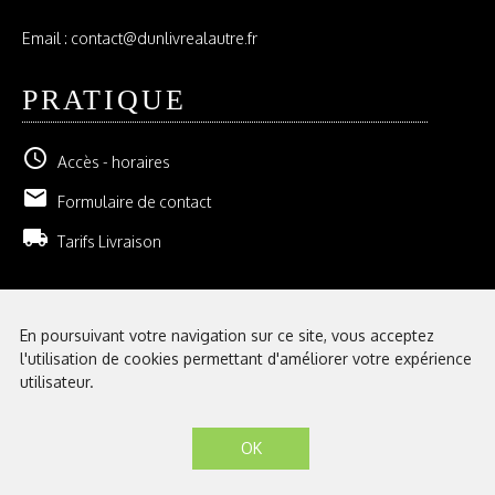
Email : contact@dunlivrealautre.fr
PRATIQUE
schedule
Accès - horaires
email
Formulaire de contact
local_shipping
Tarifs Livraison
NEWSLETTER
En poursuivant votre navigation sur ce site, vous acceptez
l'utilisation de cookies permettant d'améliorer votre expérience
GESTION DE VOS ABONNEMENTS
utilisateur.
Mentions légales
|
Conditions générales de vente
| Librairie D'un livre à
l'autre © 2026 - Site créé par
eNovAlp
OK