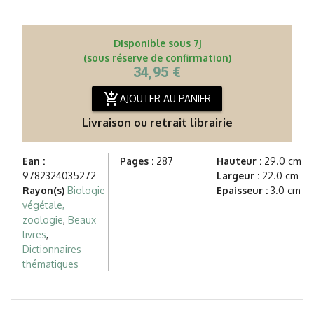
Disponible sous 7j
(sous réserve de confirmation)
34,95 €
add_shopping_cart
AJOUTER AU PANIER
Livraison ou retrait librairie
Ean :
Pages :
287
Hauteur :
29.0 cm
9782324035272
Largeur :
22.0 cm
Rayon(s)
Biologie
Epaisseur :
3.0 cm
végétale,
zoologie
,
Beaux
livres
,
Dictionnaires
thématiques