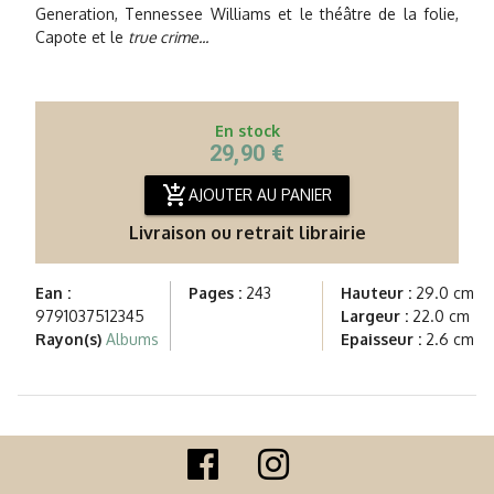
Generation, Tennessee Williams et le théâtre de la folie,
Capote et le
true crime...
En stock
29,90 €
add_shopping_cart
AJOUTER AU PANIER
Livraison ou retrait librairie
Ean :
Pages :
243
Hauteur :
29.0 cm
9791037512345
Largeur :
22.0 cm
Rayon(s)
Albums
Epaisseur :
2.6 cm