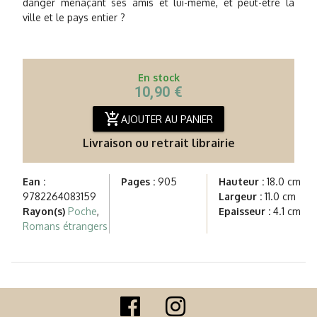
danger menaçant ses amis et lui-même, et peut-être la
ville et le pays entier ?
En stock
10,90 €
add_shopping_cart
AJOUTER AU PANIER
Livraison ou retrait librairie
Ean :
Pages :
905
Hauteur :
18.0 cm
9782264083159
Largeur :
11.0 cm
Rayon(s)
Poche
,
Epaisseur :
4.1 cm
Romans étrangers