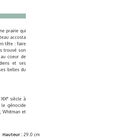
e prairie qui
ateau accosta
 tête : faire
is trouvé son
e au coeur de
diens et ses
ses belles du
e
 XIX
siècle à
 le génocide
r, Whitman et
Hauteur :
29.0 cm