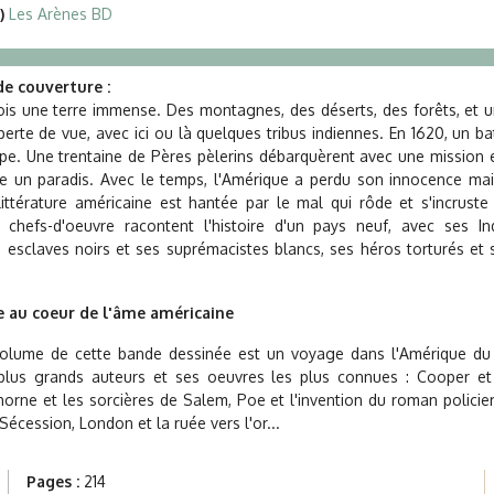
)
Les Arènes BD
e couverture :
 fois une terre immense. Des montagnes, des déserts, des forêts, et un
 perte de vue, avec ici ou là quelques tribus indiennes. En 1620, un b
ope. Une trentaine de Pères pèlerins débarquèrent avec une mission en
re un paradis. Avec le temps, l'Amérique a perdu son innocence ma
ittérature américaine est hantée par le mal qui rôde et s'incrust
 chefs-d'oeuvre racontent l'histoire d'un pays neuf, avec ses In
es esclaves noirs et ses suprémacistes blancs, ses héros torturés et 
 au coeur de l'âme américaine
volume de cette bande dessinée est un voyage dans l'Amérique du
 plus grands auteurs et ses oeuvres les plus connues : Cooper et
horne et les sorcières de Salem, Poe et l'invention du roman policie
Sécession, London et la ruée vers l'or...
Pages :
214