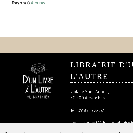
Rayon(s)
Albums
LIBRAIRIE D'
L'AUTRE
2 place Saint Aubert,
50 300 Avranches
Tél:
09 87 15 22 57
Email : contact@dunlivrealautre.f