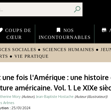
search
orite
bookmark
store
COUPS DE
NOS
CŒUR
INCONTOURNABLES
NCES SOCIALES
SCIENCES HUMAINES
JEU
circle
circle
RTS
VIE PRATIQUE
circle
it une fois l'Amérique : une histoire
ature américaine. Vol. 1. Le XIXe siè
therine Mory
(Auteur)
,
Jean-Baptiste Hostache
(Auteur (illustrateur))
es Arènes
tion :
25/01/2024