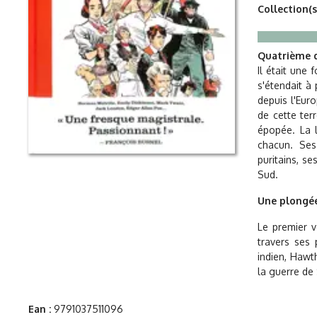
Collection(s
Quatrième d
Il était une
s'étendait à
depuis l'Eur
de cette ter
épopée. La l
chacun. Ses
puritains, s
Sud.
Une plongée
Le premier 
travers ses
indien, Hawt
la guerre de 
Ean :
9791037511096