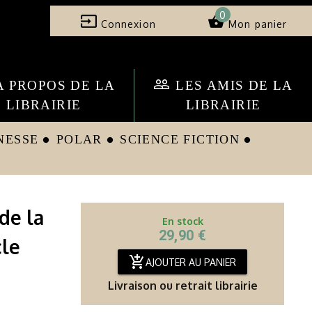
0
input
shopping_basket
Connexion
Mon panier
people_outline
A PROPOS DE LA
LES AMIS DE LA
LIBRAIRIE
LIBRAIRIE
NESSE
POLAR
SCIENCE FICTION
circle
circle
circle
 de la
En stock
29,90 €
cle
add_shopping_cart
AJOUTER AU PANIER
Livraison ou retrait librairie