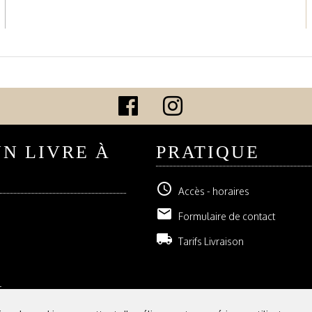
UN LIVRE À
PRATIQUE
schedule
Accès - horaires
email
Formulaire de contact
local_shipping
Tarifs Livraison
r