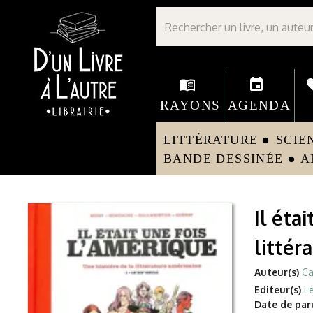
Librairie D'un livre à l'autre - Avranches
menu_book
event
fav
RAYONS
AGENDA
LITTÉRATURE
SCIE
circle
BANDE DESSINÉE
A
circle
Il éta
littér
Auteur(s)
Ca
Editeur(s)
L
Date de paru