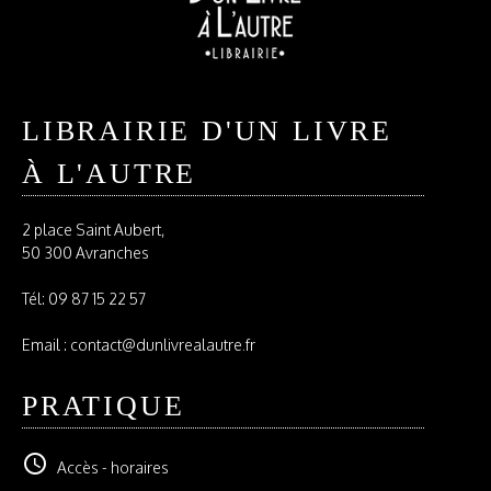
LIBRAIRIE D'UN LIVRE
À L'AUTRE
2 place Saint Aubert,
50 300 Avranches
Tél:
09 87 15 22 57
Email : contact@dunlivrealautre.fr
PRATIQUE
schedule
Accès - horaires