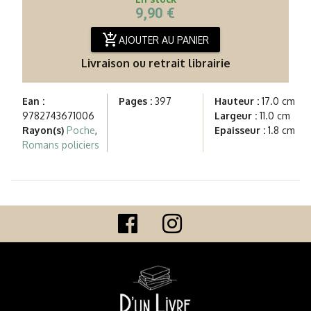
9,90 €
add_shopping_cart
AJOUTER AU PANIER
Livraison ou retrait librairie
Ean :
Pages :
397
Hauteur :
17.0 cm
9782743671006
Largeur :
11.0 cm
Rayon(s)
Poche
,
Epaisseur :
1.8 cm
Romans policiers