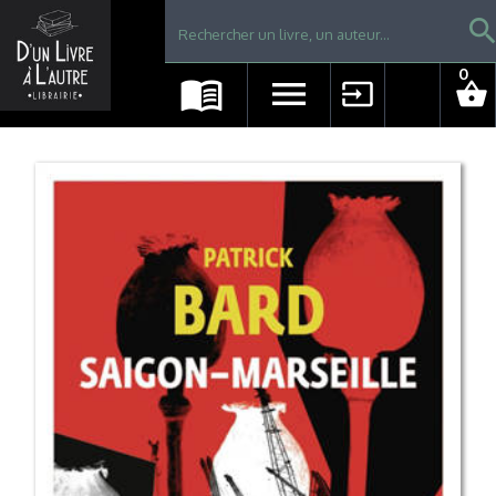
Librairie D'un livre à l'autre - Avranches
searc
0
menu_book
menu
input
shopping_basket