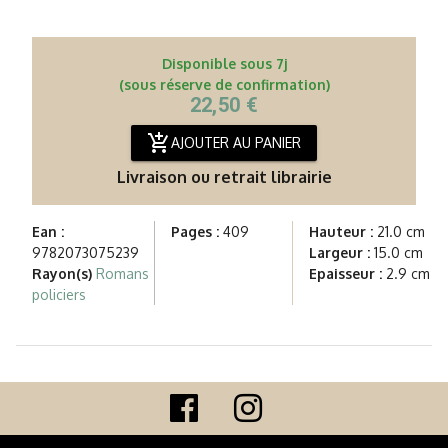
Disponible sous 7j
(sous réserve de confirmation)
22,50 €
add_shopping_cart
AJOUTER AU PANIER
Livraison ou retrait librairie
Ean :
Pages :
409
Hauteur :
21.0 cm
9782073075239
Largeur :
15.0 cm
Rayon(s)
Romans
Epaisseur :
2.9 cm
policiers