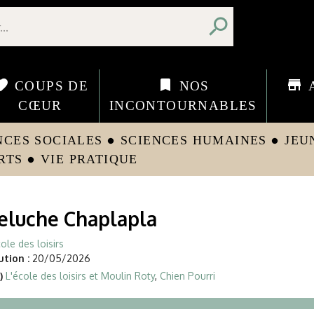
search
orite
bookmark
store
COUPS DE
NOS
CŒUR
INCONTOURNABLES
NCES SOCIALES
SCIENCES HUMAINES
JEU
circle
circle
RTS
VIE PRATIQUE
circle
eluche Chaplapla
ole des loisirs
tion :
20/05/2026
)
L'école des loisirs et Moulin Roty
,
Chien Pourri