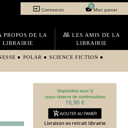
0
input
shopping_basket
Connexion
Mon panier
people_outline
A PROPOS DE LA
LES AMIS DE LA
LIBRAIRIE
LIBRAIRIE
NESSE
POLAR
SCIENCE FICTION
circle
circle
circle
Disponible sous 7j
(sous réserve de confirmation)
19,90 €
add_shopping_cart
AJOUTER AU PANIER
Livraison ou retrait librairie