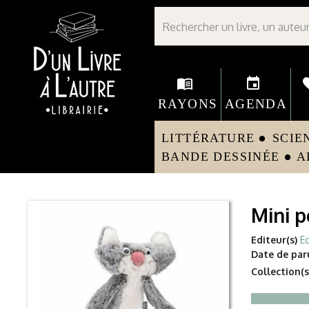
Librairie D'un livre à l'autre - Avranches
menu_book
event
fav
RAYONS
AGENDA
LITTÉRATURE
SCIE
circle
BANDE DESSINÉE
A
circle
Mini p
Editeur(s)
Ec
Date de paru
Collection(s