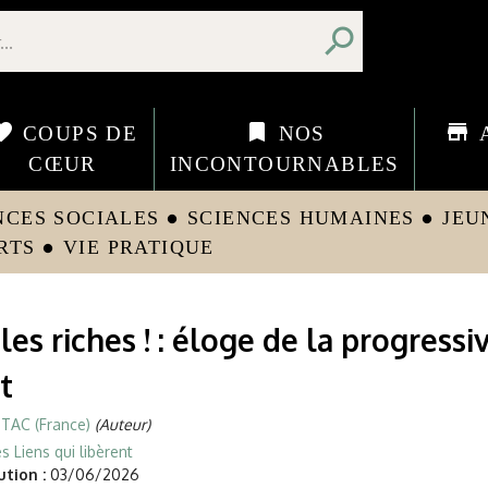
search
orite
bookmark
store
COUPS DE
NOS
CŒUR
INCONTOURNABLES
NCES SOCIALES
SCIENCES HUMAINES
JEU
circle
circle
RTS
VIE PRATIQUE
circle
les riches ! : éloge de la progressi
t
TAC (France)
(Auteur)
s Liens qui libèrent
tion :
03/06/2026