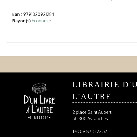
Ean :
9791020921284
Rayon(s)
Economie
LIBRAIRIE D'
L'AUTRE
2 place Saint Aubert,
50 300 Avranches
Tél:
09 87 15 22 57