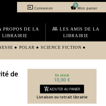
0
input
shopping_basket
Connexion
Mon panier
people_outline
A PROPOS DE LA
LES AMIS DE LA
LIBRAIRIE
LIBRAIRIE
NESSE
POLAR
SCIENCE FICTION
circle
circle
circle
vité de
En stock
10,00 €
add_shopping_cart
AJOUTER AU PANIER
Livraison ou retrait librairie