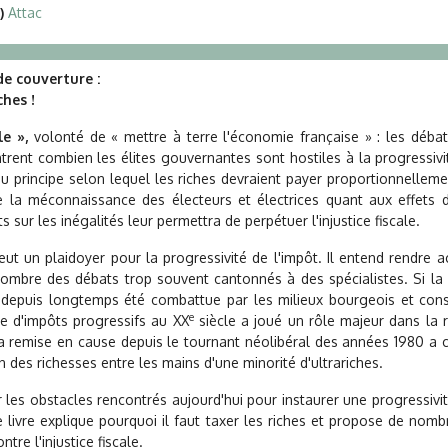
)
Attac
e couverture :
ches !
le »,
volonté de « mettre à terre l'économie française » : les débat
ent combien les élites gouvernantes sont hostiles à la progressivit
au principe selon lequel les riches devraient payer proportionnelleme
 la méconnaissance des électeurs et électrices quant aux effets d
s sur les inégalités leur permettra de perpétuer l'injustice fiscale.
veut un plaidoyer pour la progressivité de l'impôt. Il entend rendre a
ombre des débats trop souvent cantonnés à des spécialistes. Si la 
 depuis longtemps été combattue par les milieux bourgeois et cons
e
e d'impôts progressifs au XX
siècle a joué un rôle majeur dans la 
Sa remise en cause depuis le tournant néolibéral des années 1980 a c
 des richesses entre les mains d'une minorité d'ultrariches.
 les obstacles rencontrés aujourd'hui pour instaurer une progressivi
e livre explique pourquoi il faut taxer les riches et propose de nomb
ntre l'injustice fiscale.