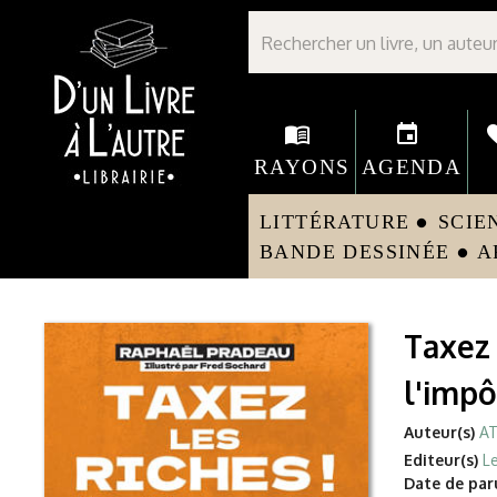
Librairie D'un livre à l'autre - Avranches
menu_book
event
fav
RAYONS
AGENDA
LITTÉRATURE
SCIE
circle
BANDE DESSINÉE
A
circle
Taxez 
l'impô
Auteur(s)
AT
Editeur(s)
Le
Date de paru