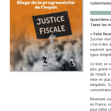
Collection(s
Quatrième d
Taxez les ri
« Folie fisca
Zucman montr
c'est-à-dire 
espèrent que
types d'impôt
Ce livre se 
plus grand n
de l'impôt a
mise en plac
inégalités. 
concentration
Revenant sur
en France, c
pour lutter co