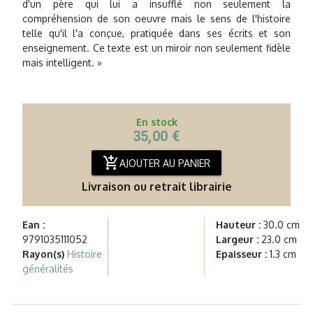
d'un père qui lui a insufflé non seulement la
compréhension de son oeuvre mais le sens de l'histoire
telle qu'il l'a conçue, pratiquée dans ses écrits et son
enseignement. Ce texte est un miroir non seulement fidèle
mais intelligent. »
En stock
35,00 €
add_shopping_cart
AJOUTER AU PANIER
Livraison ou retrait librairie
Ean :
Hauteur :
30.0 cm
9791035111052
Largeur :
23.0 cm
Rayon(s)
Histoire
Epaisseur :
1.3 cm
généralités