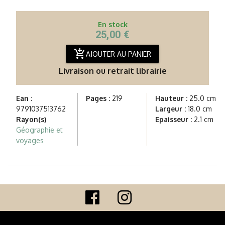
En stock
25,00 €
add_shopping_cart
AJOUTER AU PANIER
Livraison ou retrait librairie
Ean :
Pages :
219
Hauteur :
25.0 cm
9791037513762
Largeur :
18.0 cm
Rayon(s)
Epaisseur :
2.1 cm
Géographie et
voyages