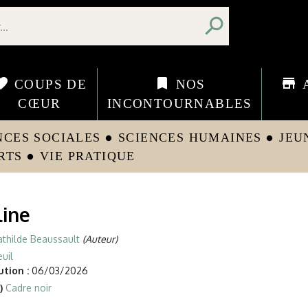
search
orite
bookmark
store
COUPS DE
NOS
CŒUR
INCONTOURNABLES
NCES SOCIALES
SCIENCES HUMAINES
JEU
circle
circle
RTS
VIE PRATIQUE
circle
line
thilde Beaussault
(Auteur)
uil
tion :
06/03/2026
)
Cadre noir