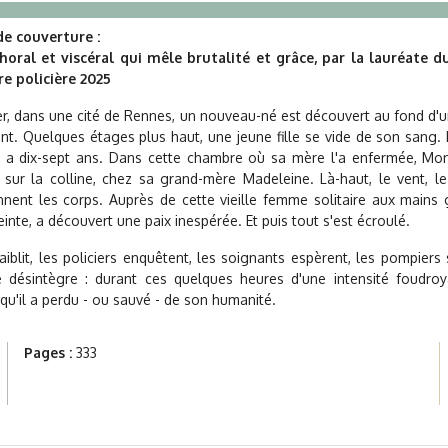
e couverture :
oral et viscéral qui mêle brutalité et grâce, par la lauréate d
re policière 2025
ver, dans une cité de Rennes, un nouveau-né est découvert au fond d'u
ant. Quelques étages plus haut, une jeune fille se vide de son sang. E
 a dix-sept ans. Dans cette chambre où sa mère l'a enfermée, Mon
sur la colline, chez sa grand-mère Madeleine. Là-haut, le vent, le
nnent les corps. Auprès de cette vieille femme solitaire aux mains 
nte, a découvert une paix inespérée. Et puis tout s'est écroulé.
iblit, les policiers enquêtent, les soignants espèrent, les pompiers 
e désintègre : durant ces quelques heures d'une intensité foudro
qu'il a perdu - ou sauvé - de son humanité.
Pages :
333