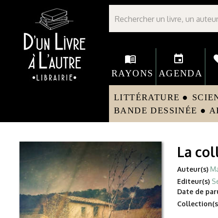
Librairie D'un livre à l'autre - Avranches
menu_book
event
fav
RAYONS
AGENDA
LITTÉRATURE
SCIE
circle
BANDE DESSINÉE
A
circle
La col
Auteur(s)
Ma
Editeur(s)
Se
Date de paru
Collection(s