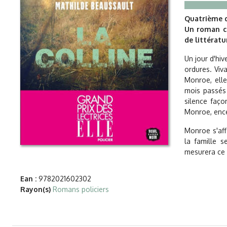
Quatrième d
Un roman ch
de littératu
Un jour d'hi
ordures. Viv
Monroe, elle
mois passés 
silence faço
Monroe, encei
Monroe s'affa
la famille s
mesurera ce 
Ean :
9782021602302
Rayon(s)
Romans policiers