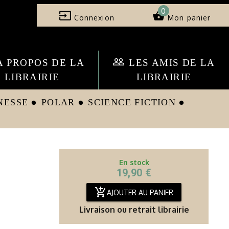
0
input
shopping_basket
Connexion
Mon panier
people_outline
A PROPOS DE LA
LES AMIS DE LA
LIBRAIRIE
LIBRAIRIE
NESSE
POLAR
SCIENCE FICTION
circle
circle
circle
En stock
19,90 €
add_shopping_cart
AJOUTER AU PANIER
Livraison ou retrait librairie