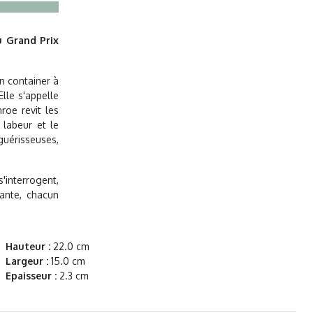
u Grand Prix
n container à
lle s'appelle
roe revit les
 labeur et le
guérisseuses,
s'interrogent,
yante, chacun
Hauteur :
22.0 cm
Largeur :
15.0 cm
Epaisseur :
2.3 cm