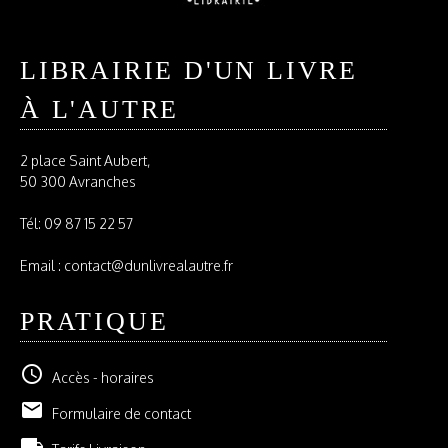
LIBRAIRIE D'UN LIVRE
À L'AUTRE
2 place Saint Aubert,
50 300 Avranches
Tél:
09 87 15 22 57
Email : contact@dunlivrealautre.fr
PRATIQUE
schedule
Accès - horaires
email
Formulaire de contact
local_shipping