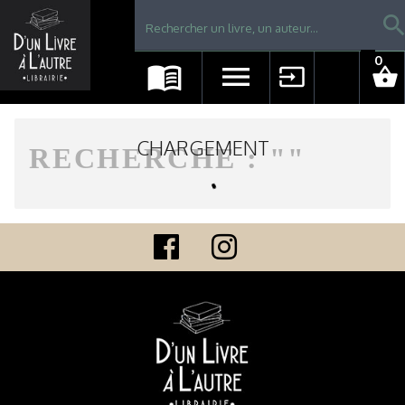
Librairie D'un livre à l'autre - Avranches
searc
0
menu_book
menu
input
shopping_basket
CHARGEMENT
RECHERCHE : "
"