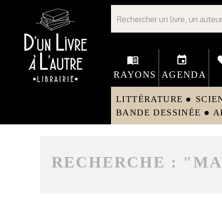
Librairie D'un livre à l'autre - Avranches
menu_book
event
fav
RAYONS
AGENDA
LITTÉRATURE
SCIE
circle
BANDE DESSINÉE
A
circle
RECHERCHE : "
MA