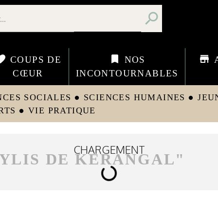
search
orite
bookmark
store
COUPS DE
NOS
CŒUR
INCONTOURNABLES
NCES SOCIALES
SCIENCES HUMAINES
JEU
circle
circle
RTS
VIE PRATIQUE
circle
CHARGEMENT
YLIS DE KERANGAL
"