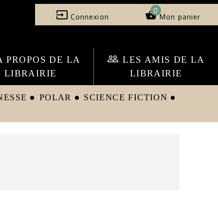
0
input
shopping_basket
Connexion
Mon panier
people_outline
A PROPOS DE LA
LES AMIS DE LA
LIBRAIRIE
LIBRAIRIE
NESSE
POLAR
SCIENCE FICTION
circle
circle
circle