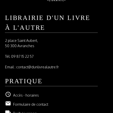
LIBRAIRIE D'UN LIVRE
À L'AUTRE
2 place Saint Aubert,
50 300 Avranches
Tél:
09 87 15 22 57
Email : contact@dunlivrealautre.fr
PRATIQUE
schedule
Accès - horaires
email
Formulaire de contact
local_shipping