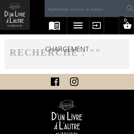
Librairie D'un livre à l'autre - Avranches
searc
0
menu_book
menu
input
shopping_basket
CHARGEMENT
RECHERCHE : "
"