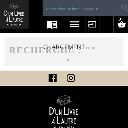
Librairie D'un livre à l'autre - Avranches
searc
0
menu_book
menu
input
shopping_basket
CHARGEMENT
RECHERCHE : "
"