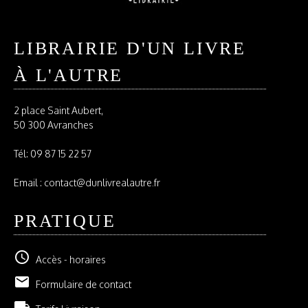
LIBRAIRIE D'UN LIVRE
À L'AUTRE
2 place Saint Aubert,
50 300 Avranches
Tél:
09 87 15 22 57
Email : contact@dunlivrealautre.fr
PRATIQUE
schedule
Accès - horaires
email
Formulaire de contact
local_shipping