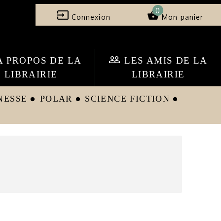
0
input
shopping_basket
Connexion
Mon panier
people_outline
A PROPOS DE LA
LES AMIS DE LA
LIBRAIRIE
LIBRAIRIE
NESSE
POLAR
SCIENCE FICTION
circle
circle
circle