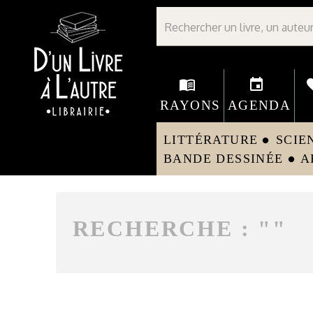
Librairie D'un livre à l'autre - Avranches
menu_book
event
fav
RAYONS
AGENDA
LITTÉRATURE
SCIE
circle
BANDE DESSINÉE
A
circle
RECHERCHE : "
"