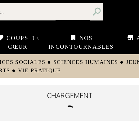
search
orite
bookmark
store
COUPS DE
NOS
CŒUR
INCONTOURNABLES
NCES SOCIALES
SCIENCES HUMAINES
JEU
circle
circle
RTS
VIE PRATIQUE
circle
CHARGEMENT