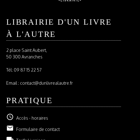
LIBRAIRIE D'UN LIVRE
À L'AUTRE
2 place Saint Aubert,
50 300 Avranches
Tél:
09 87 15 22 57
Email : contact@dunlivrealautre.fr
PRATIQUE
schedule
Accès - horaires
email
Formulaire de contact
local_shipping