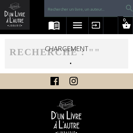
Librairie D'un livre à l'autre - Avranches
searc
0
menu_book
menu
input
shopping_basket
CHARGEMENT
RECHERCHE : "
"