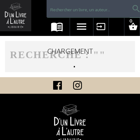
Librairie D'un livre à l'autre - Avranches
searc
0
menu_book
menu
input
shopping_basket
CHARGEMENT
RECHERCHE : "
"