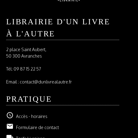
LIBRAIRIE D'UN LIVRE
À L'AUTRE
2 place Saint Aubert,
50 300 Avranches
Tél:
09 87 15 22 57
Email : contact@dunlivrealautre.fr
PRATIQUE
schedule
Accès - horaires
email
Formulaire de contact
local_shipping