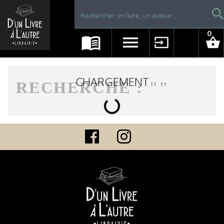
Librairie D'un livre à l'autre - Avranches
searc
0
menu_book
menu
input
shopping_basket
CHARGEMENT
RECHERCHE : "
"