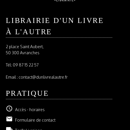
LIBRAIRIE D'UN LIVRE
À L'AUTRE
2 place Saint Aubert,
50 300 Avranches
Tél:
09 87 15 22 57
Email : contact@dunlivrealautre.fr
PRATIQUE
schedule
Accès - horaires
email
Formulaire de contact
local_shipping