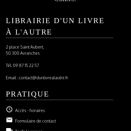
LIBRAIRIE D'UN LIVRE
À L'AUTRE
2 place Saint Aubert,
50 300 Avranches
Tél:
09 87 15 22 57
Email : contact@dunlivrealautre.fr
PRATIQUE
schedule
Accès - horaires
email
Formulaire de contact
local_shipping