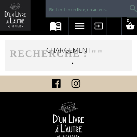
Librairie D'un livre à l'autre - Avranches
searc
0
menu_book
menu
input
shopping_basket
CHARGEMENT
RECHERCHE : "
"