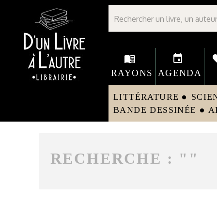
Librairie D'un livre à l'autre - Avranches
menu_book
event
fav
RAYONS
AGENDA
LITTÉRATURE
SCIE
circle
BANDE DESSINÉE
A
circle
RECHERCHE : "
"