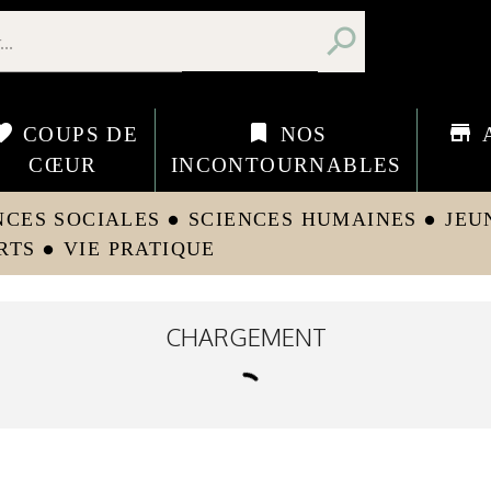
search
orite
bookmark
store
COUPS DE
NOS
CŒUR
INCONTOURNABLES
NCES SOCIALES
SCIENCES HUMAINES
JEU
circle
circle
RTS
VIE PRATIQUE
circle
CHARGEMENT