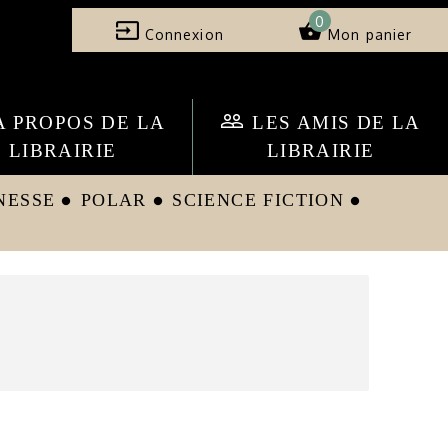
0
input
shopping_basket
Connexion
Mon panier
people_outline
A PROPOS DE LA
LES AMIS DE LA
LIBRAIRIE
LIBRAIRIE
NESSE
POLAR
SCIENCE FICTION
circle
circle
circle