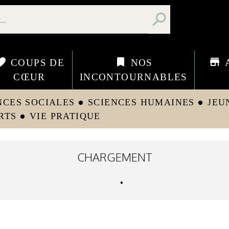
search
orite
bookmark
store
COUPS DE
NOS
CŒUR
INCONTOURNABLES
NCES SOCIALES
SCIENCES HUMAINES
JEU
circle
circle
RTS
VIE PRATIQUE
circle
CHARGEMENT