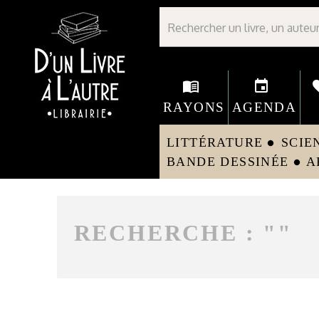
Librairie D'un livre à l'autre - Avranches
menu_book
event
fav
RAYONS
AGENDA
LITTÉRATURE
SCIE
circle
BANDE DESSINÉE
A
circle
RECHERCHE : "
"