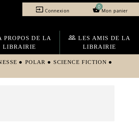
0
input
shopping_basket
Connexion
Mon panier
people_outline
A PROPOS DE LA
LES AMIS DE LA
LIBRAIRIE
LIBRAIRIE
NESSE
POLAR
SCIENCE FICTION
circle
circle
circle