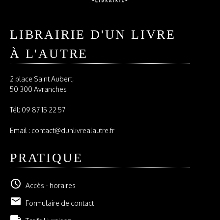
LIBRAIRIE D'UN LIVRE
À L'AUTRE
2 place Saint Aubert,
50 300 Avranches
Tél:
09 87 15 22 57
Email : contact@dunlivrealautre.fr
PRATIQUE
schedule
Accès - horaires
email
Formulaire de contact
local_shipping