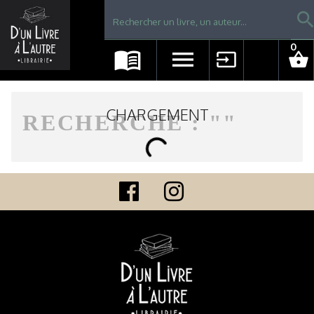
Librairie D'un livre à l'autre - Avranches
searc
0
menu_book
menu
input
shopping_basket
CHARGEMENT
RECHERCHE : "
"