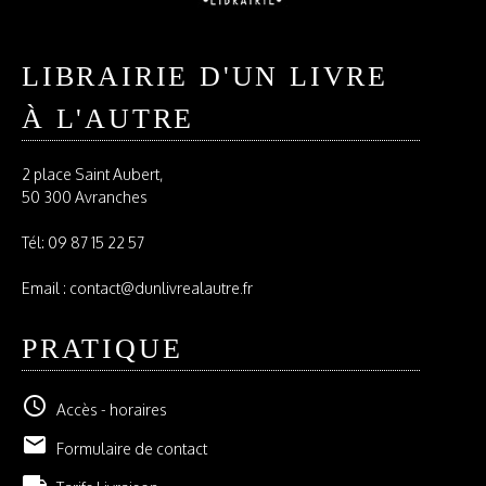
LIBRAIRIE D'UN LIVRE
À L'AUTRE
2 place Saint Aubert,
50 300 Avranches
Tél:
09 87 15 22 57
Email : contact@dunlivrealautre.fr
PRATIQUE
schedule
Accès - horaires
email
Formulaire de contact
local_shipping