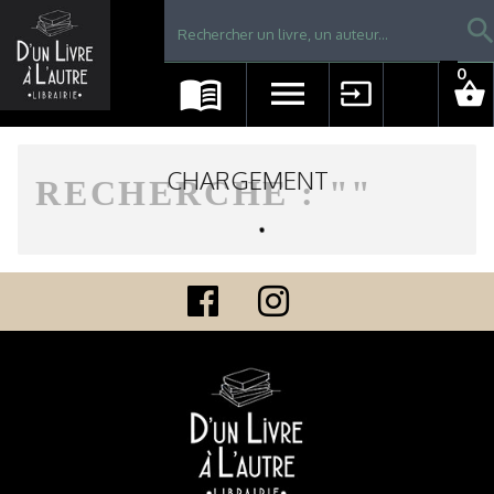
Librairie D'un livre à l'autre - Avranches
searc
0
menu_book
menu
input
shopping_basket
CHARGEMENT
RECHERCHE : "
"