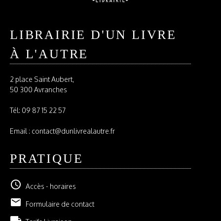
LIBRAIRIE D'UN LIVRE
À L'AUTRE
2 place Saint Aubert,
50 300 Avranches
Tél:
09 87 15 22 57
Email : contact@dunlivrealautre.fr
PRATIQUE
schedule
Accès - horaires
email
Formulaire de contact
local_shipping