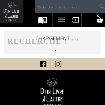
Librairie D'un livre à l'autre - Avranches
searc
0
menu_book
menu
input
shopping_basket
CHARGEMENT
RECHERCHE : "
"