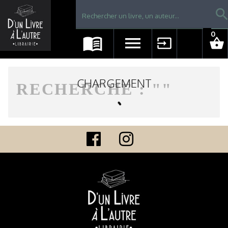
Librairie D'un livre à l'autre - Avranches
searc
0
menu_book
menu
input
shopping_basket
CHARGEMENT
RECHERCHE : "
"