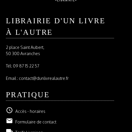
LIBRAIRIE D'UN LIVRE
À L'AUTRE
2 place Saint Aubert,
50 300 Avranches
Tél:
09 87 15 22 57
Email : contact@dunlivrealautre.fr
PRATIQUE
schedule
Accès - horaires
email
Formulaire de contact
local_shipping